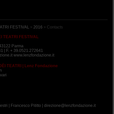
ATRI FESTIVAL
>
2016
> Contacts
I TEATRI
FESTIVAL
| 43122 Parma
41 | F. + 39.0521.272641
ione.it
www.lenzfondazione.it
I TEATRI | Lenz Fondazione
n
vari
tri | Francesco Pititto |
direzione@lenzfondazione.it