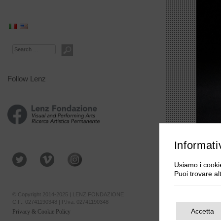
Search
Follow Lenz
Informati
Usiamo i cookie
Puoi trovare al
© Copyright 2014-2025 | LENZ FONDAZIONE
C.F.: 02741190348 | P.Iva: 02741190348
Accetta
Privacy & Cookie Policy