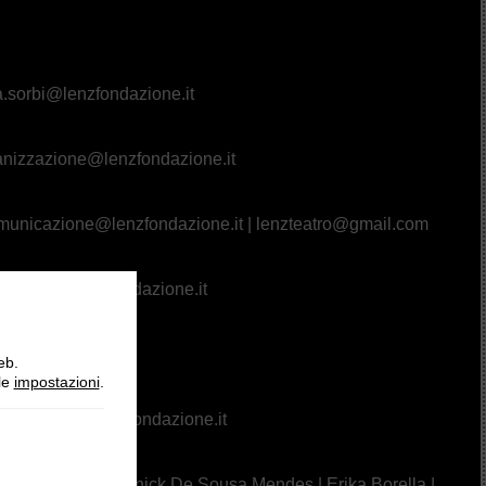
a.sorbi@lenzfondazione.it
anizzazione@lenzfondazione.it
municazione@lenzfondazione.it
|
lenzteatro@gmail.com
a |
press@lenzfondazione.it
eb.
lle
impostazioni
.
n
o |
tecnica@lenzfondazione.it
fano Glielmi | Yannick De Sousa Mendes | Erika Borella |