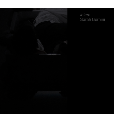
Marco Cavellini | L
Intern
Sarah Bernini