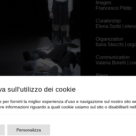
Images
Francesco Pititto
Curatorship
Elena Sorbi |
elen
Organization
Ilaria Stocchi |
org
Communication
Valeria Borelli |
co
Press
Michele Pascarell
va sull'utilizzo dei cookie
Assistant
Roberto Riseri
 per fornirti la miglior esperienza d'uso e navigazione sul nostro sito w
tre informazioni riguardo a quali cookie usiamo sul sito o disabilitarli ne
Technical Directio
Alice Scartapacchi
Personalizza
Technical équipe
Lucia Manghi | Ste