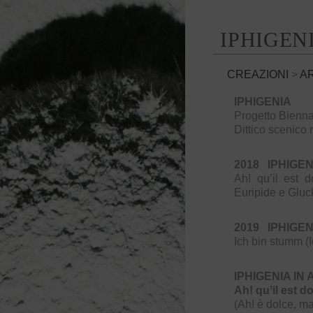
IPHIGEN
CREAZIONI
>
A
IPHIGENIA
Progetto Bienn
Dittico scenico 
2018 IPHIGEN
Ah! quʼil est d
Euripide e Gluc
2019 IPHIGEN
Ich bin stumm (
IPHIGENIA IN
Ah! quʼil est do
(Ah! è dolce, ma