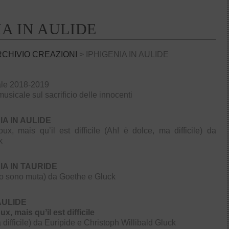
IA IN AULIDE
RCHIVIO CREAZIONI
> IPHIGENIA IN AULIDE
ale 2018-2019
musicale sul sacrificio delle innocenti
IA IN AULIDE
oux, mais quʼil est difficile (Ah! è dolce, ma difficile) da
k
IA IN TAURIDE
Io sono muta) da Goethe e Gluck
 AULIDE
ux, mais quʼil est difficile
 difficile) da Euripide e Christoph Willibald Gluck