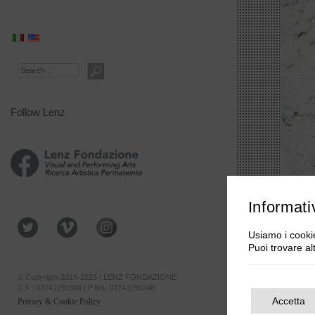
Search
Follow Lenz
Informati
Usiamo i cookie
Puoi trovare al
© Copyright 2014-2025 | LENZ FONDAZIONE
C.F.: 02741190348 | P.Iva: 02741190348
Accetta
Privacy & Cookie Policy