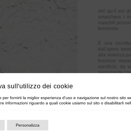
Ah! quʼil est do
smaschera i me
maschili posson
femminile.
È una riscritt
dall’opera tard
alla violenza pa
funzione morale
sacrificio, da 
pienamente cons
va sull'utilizzo dei cookie
L’opera è inter
dalla critica p
 per fornirti la miglior esperienza d'uso e navigazione sul nostro sito w
giovane sopran
tre informazioni riguardo a quali cookie usiamo sul sito o disabilitarli ne
basso Eugenio 
Foto
Foto v
Personalizza