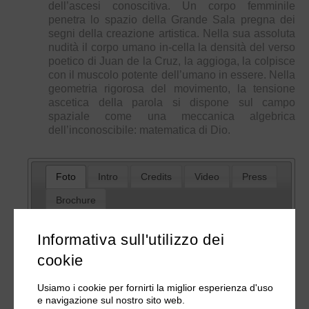
dell’ascesi conoscitiva. Un corpo femminile
penetra lo spazio della Grande Sala pregna dei
segni della creazione artistica. Nella sua assoluta
nudità il corpo umano in-cella la densità del verso
poetico di Juan de la Cruz, la aggioga, la colpisce
con il muscolo potente dell’umano in essere. Nella
geometria rigorosa del movimento, la tensione
ascetica della parola si dispone sul campo
spaziale come una meccanica algebrica
dell’inconoscibile: matematica di Dio.
Foto
Intro
Credits
Video
Press
Brochure
Informativa sull'utilizzo dei
cookie
Usiamo i cookie per fornirti la miglior esperienza d'uso
e navigazione sul nostro sito web.