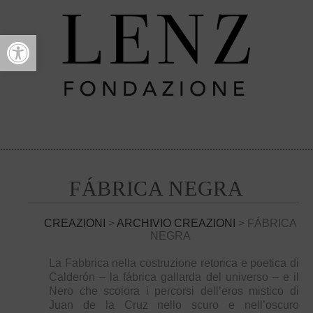
Open toolbar
FÁBRICA NEGRA
CREAZIONI
>
ARCHIVIO CREAZIONI
> FÁBRICA
NEGRA
La Fabbrica nella costruzione retorica e poetica di
Calderón – la fábrica gallarda del universo – e il
Nero che scolora i percorsi dell’eros mistico di
Juan de la Cruz nello scuro e nell’oscuro