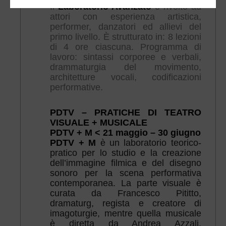
Il
Laboratorio Avanzato
è rivolto ad
attori con esperienza artistica,
performer, danzatori ed allievi del
primo livello. È strutturato in: 8 lezioni
di 4 ore ciascuna. Programma di
lavoro: sintassi corporee e verbali,
drammaturgia del movimento,
architetture vocali, codificazioni
performative.
PDTV – PRATICHE DI TEATRO
VISUALE + MUSICALE
PDTV + M < 21 maggio – 30 giugno
PDTV + M
è un laboratorio teorico-
pratico per lo studio e la creazione
dell’immagine filmica e del disegno
sonoro per la scena performativa
contemporanea. La parte visuale è
curata da Francesco Pititto,
dramaturg, regista e creatore di
imagoturgie, mentre quella musicale
è diretta da Andrea Azzali,