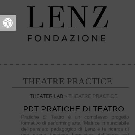
Open toolbar
THEATRE PRACTICE
THEATER LAB
> THEATRE PRACTICE
PDT PRATICHE DI TEATRO
Pratiche di Teatro è un complesso progetto
formativo di performing arts. “Matrice irrinunciabile
del pensiero pedagogico di Lenz è la ricerca di