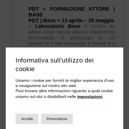
PDT < FORMAZIONE ATTORE |
BASE
PDT | Base < 13 aprile – 28 maggio
Il
Laboratorio Base
è rivolto ad
allievi attori senza alcuna esperienza
precedente. È strutturato in: 12
lezioni di 3 ore ciascuna, il lunedì e il
giovedì in orario 19.30 –
22.30. Programma di lavoro: studio
Informativa sull'utilizzo dei
della grammatica corporea,
elaborazione del verbo fisico,
cookie
tecniche del dialogo spazio-corpo,
partiture gestuali attive e passive,
Usiamo i cookie per fornirti la miglior esperienza d'uso
respirazione, vocalizzazione,
e navigazione sul nostro sito web.
articolazione e modulazione del moto
Puoi trovare altre informazioni riguardo a quali cookie
vocale, fonìe corporali e architetture
usiamo sul sito o disabilitarli nelle
impostazioni
.
di parola.
PDT < FORMAZIONE ATTORE |
Accetta
Personalizza
AVANZATO
PDT | Avanzato < ottobre-dicembre