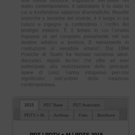
una nuova funzione linguistica dell’attore nel
teatro contemporaneo. Il laboratorio è lo stato in
cui si trasfondono sapienze drammatiche, filosofie
sceniche e tecniche del vivente, è il luogo in cui
natura e ingegno si contendono i confini del
prodigio estetico. È il tempo in cui l’umano
trapassa sé per compiersi pienamente nel suo
destino artistico e poetico. È monumento in
costruzione al sensibile umano”. Dal 1994
Pratiche di Teatro ha formato numerosi attori,
danzatori, registi, tecnici che oltre ad aver
partecipato alla realizzazione delle principali
opere di Lenz, hanno intrapreso percorsi
significativi nell’ambito della creazione
contemporanea.
2015
PDT Base
PDT Avanzato
PDTV + M
Archivio
Foto
Brochure
PDT | PDTV + M | PDTS 2015