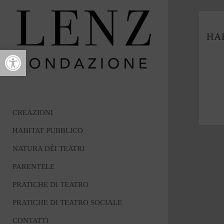
HA
Open toolbar
CREAZIONI
HABITAT PUBBLICO
Post
naviga
NATURA DÈI TEATRI
PARENTELE
PRATICHE DI TEATRO
PRATICHE DI TEATRO SOCIALE
CONTATTI