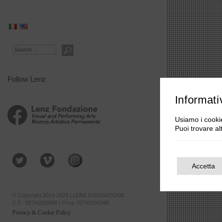
Search
Follow Lenz
Informati
Usiamo i cookie
Puoi trovare al
Accetta
© Copyright 2014-2025 | LENZ FONDAZIONE
C.F.: 02741190348 | P.Iva: 02741190348
Privacy & Cookie Policy