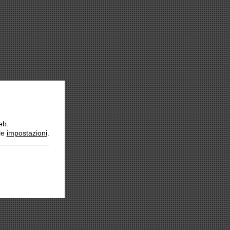
eb.
lle
impostazioni
.