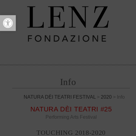
Open toolbar
Info
NATURA DÈI TEATRI FESTIVAL
>
2020
> Info
NATURA DÈI TEATRI #25
Performing Arts Festival
TOUCHING 2018-2020