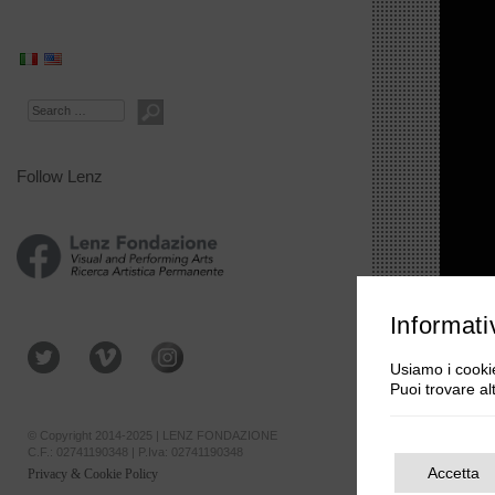
Search
Follow Lenz
Informati
Usiamo i cookie
Puoi trovare al
© Copyright 2014-2025 | LENZ FONDAZIONE
C.F.: 02741190348 | P.Iva: 02741190348
Accetta
Privacy & Cookie Policy