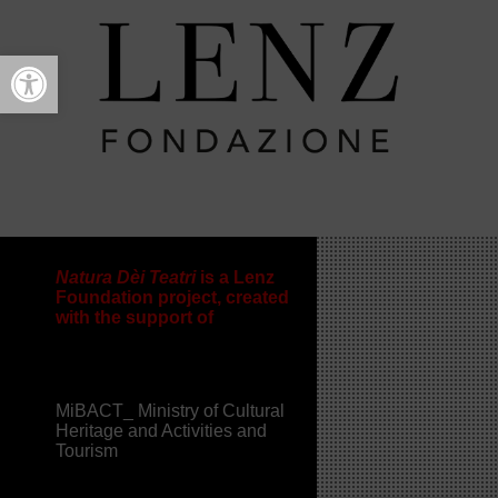
Open toolbar
Supporters
NATURA DÈI TEATRI
FESTIVAL
>
2017
>
Supporters
Natura Dèi Teatri
is a Lenz
Foundation project, created
with the support of
MiBACT_ Ministry of Cultural
Heritage and Activities and
Tourism