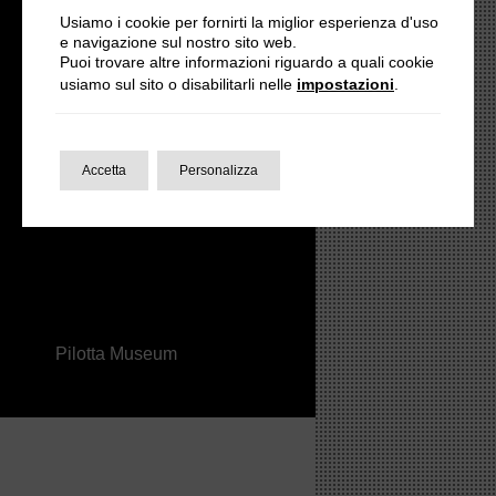
Usiamo i cookie per fornirti la miglior esperienza d'uso
e navigazione sul nostro sito web.
Puoi trovare altre informazioni riguardo a quali cookie
Monte di Parma Foundation
usiamo sul sito o disabilitarli nelle
impostazioni
.
Accetta
Personalizza
Parma University
Pilotta Museum
Contattaci
Il tuo nome*