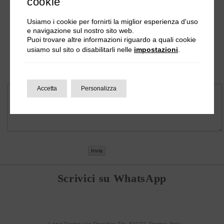
cookie
Contattaci
Usiamo i cookie per fornirti la miglior esperienza d'uso
Il tuo nome*
e navigazione sul nostro sito web.
Puoi trovare altre informazioni riguardo a quali cookie
usiamo sul sito o disabilitarli nelle
impostazioni
.
La tua email*
La tua richiesta*
Accetta
Personalizza
Scrivici su WhatsApp