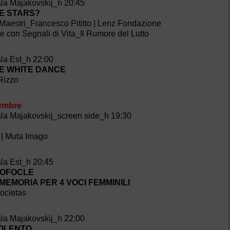
ala Majakovskij_h 20:45
E STARS?
Maestri_Francesco Pititto | Lenz Fondazione
ne con Segnali di Vita_Il Rumore del Lutto
ala Est_h 22:00
E WHITE DANCE
 Rizzo
embre
ala Majakovskij_screen side_h 19:30
 | Muta Imago
ala Est_h 20:45
 SOFOCLE
 MEMORIA PER 4 VOCI FEMMINILI
Societas
ala Majakovskij_h 22:00
IOLENTO