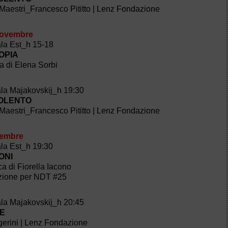
Maestri_Francesco Pititto | Lenz Fondazione
novembre
ala Est_h 15-18
OPIA
a di Elena Sorbi
ala Majakovskij_h 19:30
IOLENTO
Maestri_Francesco Pititto | Lenz Fondazione
vembre
ala Est_h 19:30
ONI
ca di Fiorella Iacono
zione per NDT #25
ala Majakovskij_h 20:45
LE
erini | Lenz Fondazione