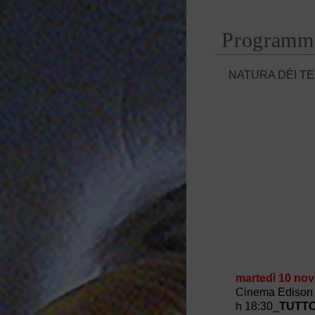
Programm
NATURA DÈI TE
martedì 10 no
Cinema Edison 
h 18:30_
TUTTO