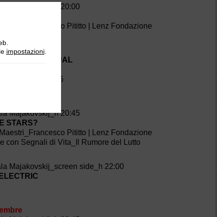
ala Majakovskij_h 20:00
upilla
Maestri_Francesco Pititto | Lenz Fondazione
eb.
ala Est_h 21:00
lle
impostazioni
.
WAKENING RITUAL
Pedretti
zione per NDT #25
novembre
ala Majakovskij_h 20:45
E STARS?
Maestri_Francesco Pititto | Lenz Fondazione
ne con Segnali di Vita_Il Rumore del Lutto
ala Majakovskij_screen side_h 22:00
ELECTRIC
vembre