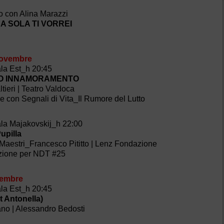
i
o con Alina Marazzi
A SOLA TI VORREI
i
novembre
ala Est_h 20:45
NO INNAMORAMENTO
tieri | Teatro Valdoca
ne con Segnali di Vita_Il Rumore del Lutto
ala Majakovskij_h 22:00
upilla
Maestri_Francesco Pititto | Lenz Fondazione
zione per NDT #25
vembre
ala Est_h 20:45
 Antonella)
no | Alessandro Bedosti