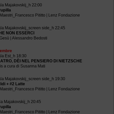
ala Majakovskij_h 22:00
upilla
Maestri_Francesco Pititto | Lenz Fondazione
ala Majakovskij_screen side_h 22:45
HE NON ESSERCI
Gesù | Alessandro Bedosti
vembre
ala Est_h 18:30
ATRO, DÈI NEL PENSIERO DI NIETZSCHE
lis a cura di Susanna Mati
ala Majakovskij_screen side_h 19:30
di + #2 Latte
Maestri_Francesco Pititto | Lenz Fondazione
la Majakovskij_h 20:45
upilla
Maestri_Francesco Pititto | Lenz Fondazione