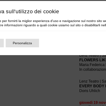
Lenz Teatro | S
ORESTEA #3 P
va sull'utilizzo dei cookie
Maria Federica 
 per fornirti la miglior esperienza d'uso e navigazione sul nostro sito w
Lenz Teatro | S
tre informazioni riguardo a quali cookie usiamo sul sito o disabilitarli ne
THE CHAOS A
Stefania ?Alos 
Première_Crea
Personalizza
mercoledì 18 
Lenz Teatro | S
FLOWERS LIK
Maria Federica 
In collaborazio
Lenz Teatro | S
EVERY BODY 
Doris Uhlich
giovedì 19 no