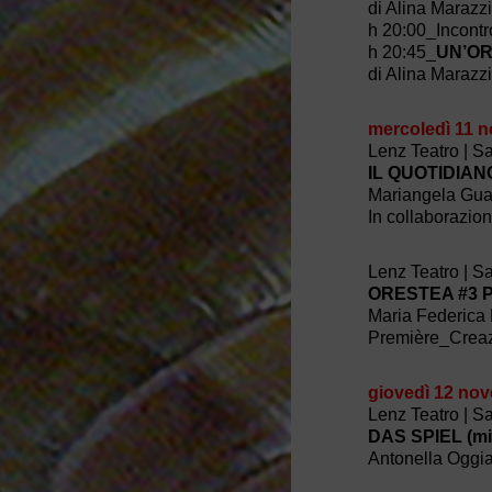
di Alina Marazz
h 20:00_Incontr
h 20:45_
UN’OR
di Alina Marazz
mercoledì 11 
Lenz Teatro | S
IL QUOTIDIA
Mariangela Gual
In collaborazio
Lenz Teatro | S
ORESTEA #3 P
Maria Federica 
Première_Crea
giovedì 12 no
Lenz Teatro | S
DAS SPIEL (mit
Antonella Oggia