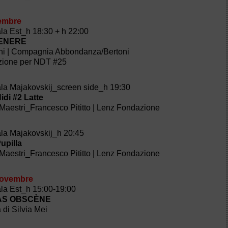
embre
ala Est_h 18:30 + h 22:00
VENERE
oni | Compagnia Abbondanza/Bertoni
zione per NDT #25
ala Majakovskij_screen side_h 19:30
di #2 Latte
Maestri_Francesco Pititto | Lenz Fondazione
ala Majakovskij_h 20:45
upilla
Maestri_Francesco Pititto | Lenz Fondazione
novembre
ala Est_h 15:00-19:00
PAS OBSCÈNE
 di Silvia Mei