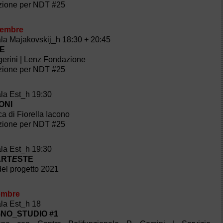
zione per NDT #25
vembre
ala Majakovskij_h 18:30 + 20:45
LE
erini | Lenz Fondazione
zione per NDT #25
ala Est_h 19:30
ONI
ca di Fiorella Iacono
zione per NDT #25
ala Est_h 19:30
ART
E
STE
el progetto 2021
cembre
ala Est_h 18
GNO_STUDIO #1