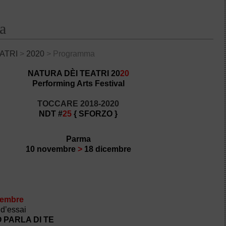
a
ATRI
>
2020
> Programma
NATURA DÈI TEATRI 20
20
Performing Arts Festival
TOCCARE 2018-2020
ND
T
#
25
{ SFORZO }
Parma
10 novembre
>
18 dicembre
vembre
d’essai
 PARLA DI TE