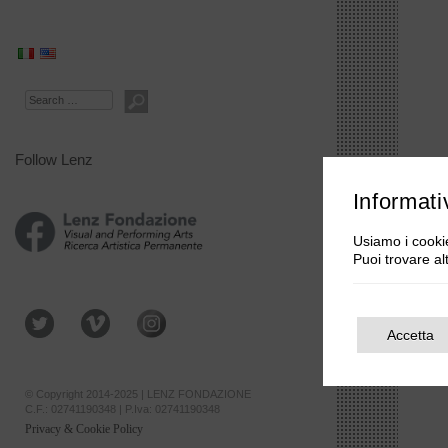
Search
Follow Lenz
Informati
Usiamo i cookie
Puoi trovare al
Accetta
© Copyright 2014-2025 | LENZ FONDAZIONE
C.F.: 02741190348 | P.Iva: 02741190348
Privacy & Cookie Policy