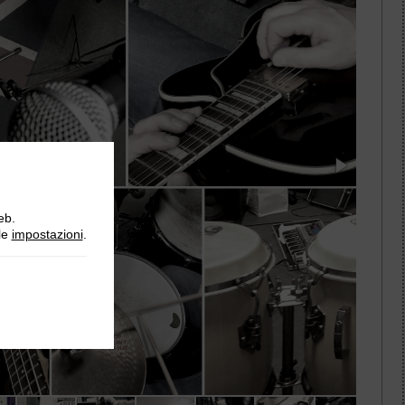
eb.
lle
impostazioni
.