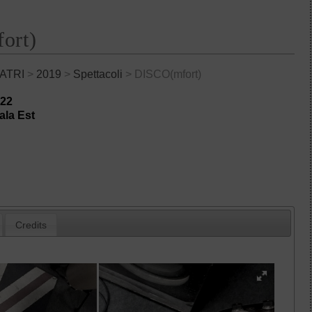
ort)
ATRI
>
2019
>
Spettacoli
> DISCO(mfort)
h22
ala Est
Credits