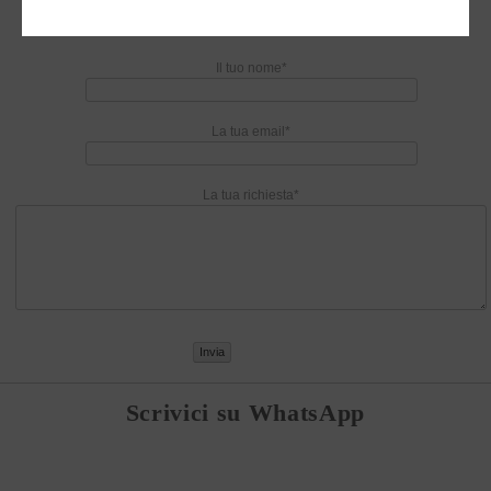
Contattaci
Il tuo nome*
La tua email*
La tua richiesta*
Scrivici su WhatsApp