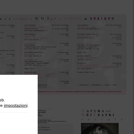
eb.
lle
impostazioni
.