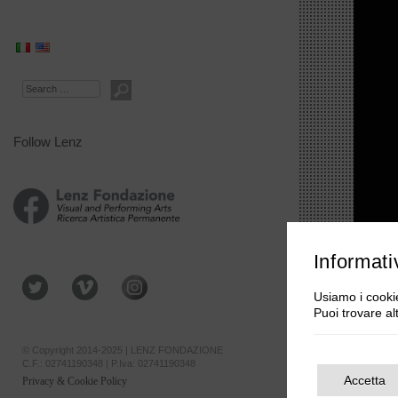
Search
Follow Lenz
Informati
Usiamo i cookie
Puoi trovare al
© Copyright 2014-2025 | LENZ FONDAZIONE
C.F.: 02741190348 | P.Iva: 02741190348
Accetta
Privacy & Cookie Policy