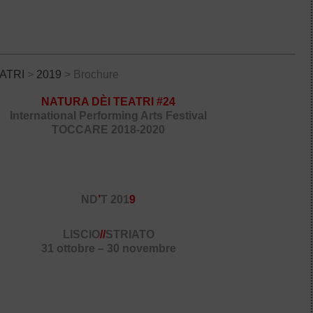
ATRI
>
2019
> Brochure
NATURA DÈI TEATRI #24
International Performing Arts Festival
TOCCARE 2018-2020
ND
’
T 201
9
LISCIO
//
STRIATO
31 ottobre – 30 novembre