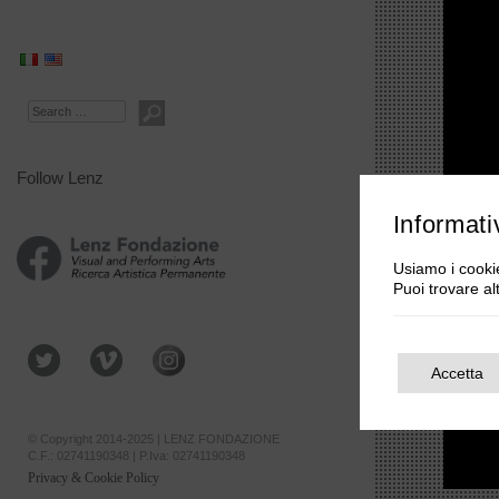
Search
Follow Lenz
Informati
Usiamo i cookie
Puoi trovare al
Accetta
© Copyright 2014-2025 | LENZ FONDAZIONE
C.F.: 02741190348 | P.Iva: 02741190348
Privacy & Cookie Policy