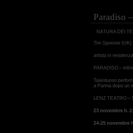
Paradiso –
NATURA DÈI TE
Tim Spooner (UK)
artista in residenz
PARADISO – Infin
Talentuoso performe
a Parma dopo un im
LENZ TEATRO – 
23 novembre h. 2
24-25 novembre h