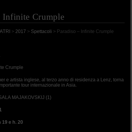
 Infinite Crumple
ATRI
>
2017
>
Spettacoli
> Paradiso – Infinite Crumple
a
ite Crumple
r e artista inglese, al terzo anno di residenza a Lenz, torna
portante tour internazionale in Asia.
SALA MAJAKOVSKIJ (1)
1
 19 e h. 20