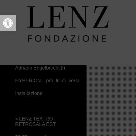
Open toolbar
HYPERION-
pro_fili_di_versi
NATURA DÈI TEATRI
>
2017
>
Spettacoli
>
HYPERION-pro_fili_di_versi
Adriano Engelbrecht (I)
HYPERION – pro_fili di_versi
Installazione
< LENZ TEATRO –
RETROSALA EST