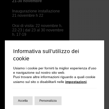
21-30 novembre
Inaugurazione installazione
21 novembre h 22
Orai di visita: 22 novembre h.
22-23 | dal 23 al 30 novembre
h. 17-19
(chiusura: domenica)
Informativa sull'utilizzo dei
cookie
Usiamo i cookie per fornirti la miglior esperienza d'uso
e navigazione sul nostro sito web.
Puoi trovare altre informazioni riguardo a quali cookie
Foto
Intro
Credits
usiamo sul sito o disabilitarli nelle
impostazioni
.
Accetta
Personalizza