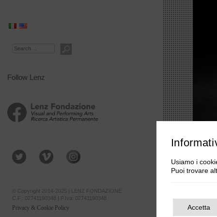
Search
Follow Lenz
Informati
Usiamo i cookie
Puoi trovare al
© Copyright 2014-2025 | LENZ FONDAZIONE
C.F.: 02741190348 | P.Iva: 02741190348
Accetta
Privacy & Cookie Policy