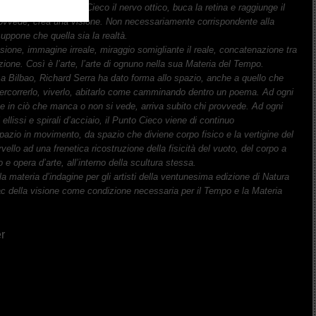
mpi
vicini.
Dal
Punto
Cieco
il
nervo
ottico,
buca
la
retina
e
raggiunge
il
ovvede,
crea
una
visione.
Non
necessariamente
corrispondente
alla
suppone
che
quella
sia
la
r
ealtà.
usione,
immagine
irreale,
miraggio
somigliante
il
reale,
concatenazione
tra
zione.
Così
è
l’arte,
l’arte
di
ognuno
nella
sua
Materia
del
Tempo.
a
Bilbao,
Richard
Serra
ha
dato
forma
allo
sp
azio,
anche
a
quello
che
ercorrerlo,
viverlo,
abitarlo
come
camminando
dentro
un
poema.
Ad
ogni
e
in
ciò
che
manca
o
non
si
vede,
arriva
subito
chi
provvede.
Ad
ogni
i
ellissi
e
spirali
d’acciaio,
il
Punto
Cieco
viene
di
continuo
pazio
in
movimento,
da
spazio
che
diviene
corpo
fisico
e
la
vertigine
del
rvello
ad
una
frenetica
ricostruzione
della
fisicità
del
vuoto,
del
corpo
a
o
e
opera
d’arte,
all’interno
della
scultura
stessa.
la
materia
d’indagine
per
gli
artisti
della
ventunesima
edizione
di
Nat
ura
ac
della
visione
come
condizione
necessaria
per
il
Tempo
e
la
Mat
eria
er