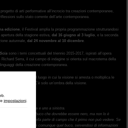
progetto
di
arti
performative
all
’
incrocio
tra
creazioni
contemporanee,
riflessioni
sullo
stato
corrente
dell
’
arte
contemporanea.
ma
edizione
,
il
Festival
amplia
la
propria
programmazione
strutturandosi
apertura
della
stagione
estiva,
dal
16
giugno
al
3
luglio
,
e
la
seconda
zione
autunnale,
dal
24
novembre
al
10
dicembre
.
Scia
sono
i
temi
concettuali
del
triennio
2015-2017,
ispirati
all
’
opera
e
Richard
Serra,
il
cui
campo
di
indagine
si
orienta
sul
macrotema
della
linguaggi
della
creazione
contemporanea.
con
una
riflessione
sul
luogo
in
cui
la
visione
si
arresta
o
moltiplica
le
trata,
non
c
’
è
uscita.
C
’
è
solo
un
’
ombra
della
visione.
eb.
O_ PUNTO CIECO
lle
impostazioni
.
stri
occhi,
uno
a
destra
e
uno
a
sinistra.
occhio
ha
un
piccolo
buco
che
dovrebbe
essere
nero,
ma
non
lo
è
via
informazioni
su
quella
parte
di
campo
che
il
primo
non
può
vedere.
Se
iuso,
il
cervello
riempie
comunque
quel
buco,
servendosi
di
informazi
oni