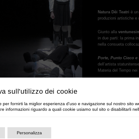
Natura
Dèi
Teatri
è
un
produzioni
artistiche
e
Giunto
alla
ventunesi
in
due
parti:
la
prima
in
nella
consueta
colloca
Porte,
Punto
Cieco
e
dell
’
artista
statunitens
Materia
del
Tempo
nei
Punto
Cieco
coincide
va sull'utilizzo dei cookie
sue
strade.
Non
c
’
è
en
 per fornirti la miglior esperienza d'uso e navigazione sul nostro sito w
MATERIA DEL TEMP
tre informazioni riguardo a quali cookie usiamo sul sito o disabilitarli ne
Il
Punto
Cieco
è
nei
no
Il
campo
visivo
di
ogni
pe
rché
l’altro
occhio
in
Personalizza
poi
un
occhio
viene
ch