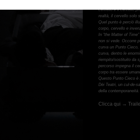
che
provengono
dai
ca
ce
rvello
e
il
cervello
pr
realtà,
il
cervello
solo
Quel
punto
è
perciò
ill
co
rpo,
cervello
e
inven
In
“the
Matter
of
Time”
non
si
vede.
Occorre
p
curva
un
Punto
Cieco,
curva,
dentro
le
enorm
riemp
ito/sostituito
da
s
pe
rcorso
impegna
il
ce
corpo
tra
essere
uman
Questo
Punto
Cieco
è
Dèi
Teatri,
un
cul-de-s
della
co
ntemporaneità.
Clicca qui →
Trail