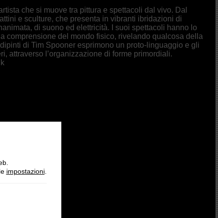
tista che si muove tra pittura e spettacoli dal vivo. Dal
ttini e sculture, che presenta in vibranti ibridazioni di
nanimata, di suono ed elettricità. I suoi spettacoli hanno lo
la comprensione del mondo fisico, rivelando qualcosa della
 I dipinti di Tim Spooner esprimono un proto-linguaggio e gli
ri, attraverso l’organizzazione di forme primordiali.
uk
eb.
lle
impostazioni
.