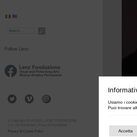
Search
Follow Lenz
Informati
Usiamo i cookie
Puoi trovare al
© Copyright 2014-2025 | LENZ FONDAZIONE
C.F.: 02741190348 | P.Iva: 02741190348
Accetta
Privacy & Cookie Policy