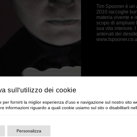
Tim Spooner è un ar
2010 raccoglie bura
materia vivente e i
scopo di ampliare 
sua vita interiore.
antenati dei deside
www.tspooner.co.
va sull'utilizzo dei cookie
 per fornirti la miglior esperienza d'uso e navigazione sul nostro sito w
tre informazioni riguardo a quali cookie usiamo sul sito o disabilitarli ne
Personalizza