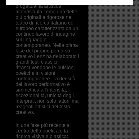
Lenz esprime una
progettualità artistica
riconosciuta come una delle
più originali e rigorose nel
teatro di ricerca italiano ed
europeo caratterizzata da un
continuo lavoro di indagine
sul linguaggio
contemporaneo. Nella prima
fase del proprio percorso
creativo Lenz ha rielaborato i
grandi testi classici,
ritrascrivendone le pulsioni
poetiche in visioni
contemporanee. La densità
del lavoro performativo è
simmetrica all’intensità,
eccezionalità, unicità degli
interpreti, non solo ‘attori’ ma
reagenti artistici del testo
creativo.
In una fase più recente al
centro della poetica è la
ricerca visiva e plastica: