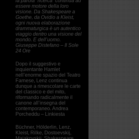
la parola “ricerca” continua ad
essere motore della loro
visione. Da Shakespeare a
Goethe, da Ovidio a Kleist,
ogni nuova elaborazione
drammaturgica è un autentico
viaggio dentro una visione del
mondo. E dell’uomo.
Giuseppe Distefano – Il Sole
24 Ore
Dopo il suggestivo e
inquientante Hamlet
nell’enorme spazio del Teatro
Farnese, Lenz continua
dunque a rimescolare le carte
del classico e del mito,
riformando radicalmente il
canone all’insegna del
contemporaneo. Andrea
Porcheddu – Linkiesta
Büchner, Hölderlin, Lenz,
Kleist, Rilke, Dostoevskij,
Majakovskij, Shakespeare,