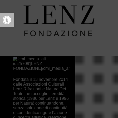
Open toolbar
Lenz
Fondazione
NATURA DÈI TEATRI
>
2015
>
Artisti
> Lenz
Fondazione
Fondata il 13 novembre 2014
dalle Associazioni Culturali
Lenz Rifrazioni e Natura Dèi
Teatri, ne raccoglie l’eredità
storica (1986 per Lenz e 1996
per Natura) continuandone,
senza soluzione di continuità,
e con identico rigore l’azione
di ricerca artistica, creazione,