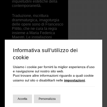
inquietudini estetiche della
contemporaneità.
Traduzione, riscrittura
drammaturgica, imagoturgia
delle opere sono di Francesco
Pititto, che ne cura la regia
insieme a Maria Federica
Maestri. Le installazioni
sceniche e i costumi sono
realizzati da Maria Federica
Informativa sull'utilizzo dei
Maestri, segnalata dalla critica
per il suo lavoro di
cookie
“drammaturgia della materia”,
per il sistema di segni visivi
Usiamo i cookie per fornirti la miglior esperienza d'uso
che costituiscono il suo
e navigazione sul nostro sito web.
personalissimo “design-
Puoi trovare altre informazioni riguardo a quali cookie
acted”. Le musiche originali
sono di Andrea Azzali,
usiamo sul sito o disabilitarli nelle
impostazioni
.
musicista sperimentatore di
elaborazioni e composizioni
elettroniche, artista residente
e docente di sound design.
Accetta
Personalizza