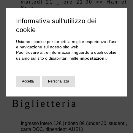
martedì 21 _ ore 21.00 >> Hamlet
Solo
Informativa sull'utilizzo dei
cookie
Indirizzo
Usiamo i cookie per fornirti la miglior esperienza d'uso
e navigazione sul nostro sito web.
Puoi trovare altre informazioni riguardo a quali cookie
usiamo sul sito o disabilitarli nelle
impostazioni
.
Aula dei Filosofi
Strada dell’Università 12, Parma [maps]
Accetta
Personalizza
Biglietteria
Ingresso intero 12€ | ridotto 8€ (under 30, student*,
carta DOC, dipendenti AUSL)