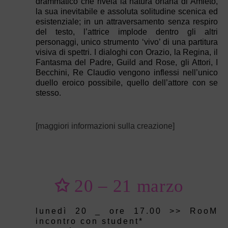
drammatico che rivela la natura orfana di Amleto,
la sua inevitabile e assoluta solitudine scenica ed
esistenziale; in un attraversamento senza respiro
del testo, l’attrice implode dentro gli altri
personaggi, unico strumento ‘vivo’ di una partitura
visiva di spettri. I dialoghi con Orazio, la Regina, il
Fantasma del Padre, Guild and Rose, gli Attori, I
Becchini, Re Claudio vengono inflessi nell’unico
duello eroico possibile, quello dell’attore con se
stesso.
[maggiori informazioni sulla creazione]
✩
20 – 21 marzo
lunedì 20 _ ore 17.00 >> RooM
incontro con student*