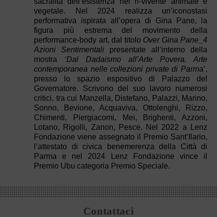
sacralità dell’esistenza nel ri-vivente animale e
vegetale. Nel 2024 realizza un’iconostasi
performativa ispirata all’opera di Gina Pane, la
figura più estrema del movimento della
performance-body art, dal titolo
Over Gina Pane_4
Azioni Sentimentali
presentate all’interno della
mostra
‘Dal Dadaismo all’Arte Povera. Arte
contemporanea nelle collezioni private di Parm
a’,
presso lo spazio espositivo di Palazzo del
Governatore. Scrivono del suo lavoro numerosi
critici, tra cui Manzella, Distefano, Palazzi, Marino,
Sonno, Bevione, Acquaviva, Ottolenghi, Rizzo,
Chimenti, Piergiacomi, Mei, Brighenti, Azzoni,
Lotano, Rigolli, Zanon, Pesce. Nel 2022 a Lenz
Fondazione viene assegnato il Premio Sant’Ilario,
l’attestato di civica benemerenza della Città di
Parma e nel 2024 Lenz Fondazione vince il
Premio Ubu categoria Premio Speciale.
Contattaci