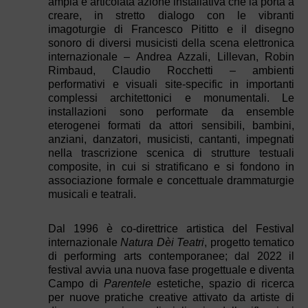
ampia e articolata azione installativa che la porta a
creare, in stretto dialogo con le vibranti
imagoturgie di Francesco Pititto e il disegno
sonoro di diversi musicisti della scena elettronica
internazionale – Andrea Azzali, Lillevan, Robin
Rimbaud, Claudio Rocchetti – ambienti
performativi e visuali site-specific in importanti
complessi architettonici e monumentali. Le
installazioni sono performate da ensemble
eterogenei formati da attori sensibili, bambini,
anziani, danzatori, musicisti, cantanti, impegnati
nella trascrizione scenica di strutture testuali
composite, in cui si stratificano e si fondono in
associazione formale e concettuale drammaturgie
musicali e teatrali.
Dal 1996 è co-direttrice artistica del Festival
internazionale
Natura Dèi Teatri
, progetto tematico
di performing arts contemporanee; dal 2022 il
festival avvia una nuova fase progettuale e diventa
Campo di
Parentele
estetiche, spazio di ricerca
per nuove pratiche creative attivato da artiste di