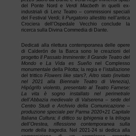
del Ponte Nord e
Verdi Macbeth
in quelli ex-
industriali di Lenz Teatro – commissioni speciali
del Festival Verdi; il
Purgatorio
allestito nell’antica
Crociera dell’Ospedale Vecchio conclude la
ricerca sulla Divina Commedia di Dante.
Dedicati alla rilettura contemporanea delle opere
di Calderón de la Barca sono le creazioni del
progetto
Il Passato Imminente
:
Il Grande Teatro del
Mondo
e
La Vida es Sueño
nel Complesso
monumentale della Pilotta; la regia e l’istallazione
del trittico
Flowers like stars?,
Altro stato (invitato
nel 2021 alla Biennale Teatro di Venezia)
,
Hipógrifo violento, presentato al Teatro Farnese;
La vita è sogno installato nel perimetrale
dell’Abbazia medievale di Valserena – sede del
Centro Studi e Archivio della Comunicazione –
produzione speciale per Parma 2020+21 Capitale
Italiana Cultura; il dittico su Iphigenia
e la
trilogia
dell’Orestea, riflessione contemporanea sulla
morte della tragedia.
Nel 2021-24 si dedica alla