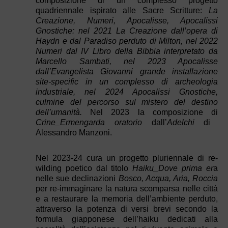
composizione di un complesso progetto
quadriennale ispirato alle Sacre Scritture:
La
Creazione, Numeri, Apocalisse, Apocalissi
Gnostiche: nel 2021 La Creazione dall’opera di
Haydn e dal Paradiso perduto di Milton, nel 2022
Numeri dal IV Libro della Bibbia interpretato da
Marcello Sambati, nel 2023 Apocalisse
dall’Evangelista Giovanni grande installazione
site-specific in un complesso di archeologia
industriale, nel 2024 Apocalissi Gnostiche,
culmine del percorso sul mistero del destino
dell’umanità.
Nel 2023 la composizione di
Crine_Ermengarda oratorio
dall’
Adelchi
di
Alessandro Manzoni.
Nel 2023-24 cura un progetto pluriennale di re-
wilding poetico dal titolo
Haiku_Dove prima er
a
nelle sue declinazioni
Bosco, Acqua, Aria, Roccia
per re-immaginare la natura scomparsa nelle città
e a restaurare la memoria dell’ambiente perduto,
attraverso la potenza di versi brevi secondo la
formula giapponese dell’haiku dedicati alla