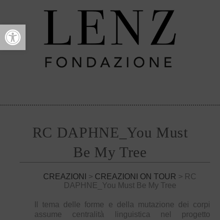
Open toolbar
RC DAPHNE_You Must
Be My Tree
CREAZIONI
>
CREAZIONI ON TOUR
> RC
DAPHNE_You Must Be My Tree
Il tema delle forme e della mutazione dei corpi
assume centralità linguistica nel progetto