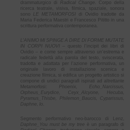
drammaturgico di
Radical Change
.
Corpo della
ricerca teatrale, visiva, filmica, spaziale, sonora
sono
LE METAMORFOSI
di Ovidio tradotte da
Maria Federica Maestri e Francesco Pititto in una
scrittura performativa contemporanea.
L’ANIMO MI SPINGE A DIRE DI FORME MUTATE
IN CORPI NUOVI
– questo l’incipit dei libri di
Ovidio – e come sempre attraverso un’estrema e
radicale fedeltà alla parola del testo, sviscerata,
tradotta e adattata per l’azione performativa, un
originale lavoro di installazione scenica e
creazione filmica, si edifica un progetto artistico si
compone di undici paragrafi ispirati ad altrettante
Metamorfosi:
Phoenix, Echo_Narcissus,
Orpheus_Eurydice, Ceyx_Alcyone, Hecuba,
Pyramus_Thisbe, Philemon_Baucis, Cyparissus,
Daphne, Io
.
Segmento performativo neo-barocco di Lenz,
Daphne_You must be my tree
è un paragrafo di