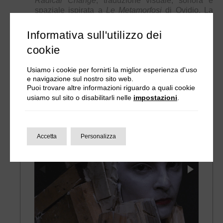
Radical Change
, traduzione visuale, sonora e
spaziale ispirata a
Le Metamorfosi
di Ovidio. La
performance è stata presentata in numerosi
Festival internazionali in Italia e in Europa.
Informativa sull'utilizzo dei
cookie
Foto
Intro
Credits
Video
Usiamo i cookie per fornirti la miglior esperienza d'uso
e navigazione sul nostro sito web.
Episodi RC
Press
Brochure
Puoi trovare altre informazioni riguardo a quali cookie
usiamo sul sito o disabilitarli nelle
impostazioni
.
Accetta
Personalizza