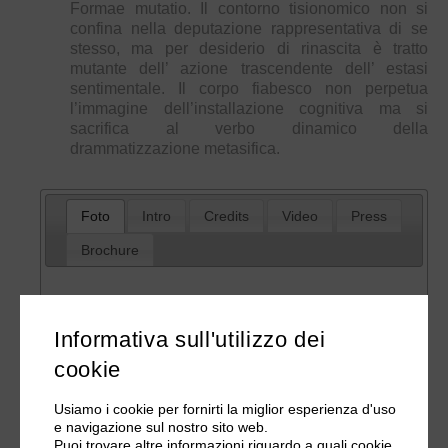
Formae mutatio. Il contorno tisionomico non si
confina nella deputazione rappresentativa di se
stesso, ma per desiderio di rinascita è tratto
mutante dell’ azione trascendente dell’ estasi
sentimentale. Il corpo fiabesco non perpetua
l’immagine dell’installazione cognitiva ma si
sacrifica al verbo dinamico della
drammatizzazione metasifica.
Foto
Intro
Credits
Video
Press
Brochure
Informativa sull'utilizzo dei
cookie
Usiamo i cookie per fornirti la miglior esperienza d'uso
e navigazione sul nostro sito web.
Puoi trovare altre informazioni riguardo a quali cookie