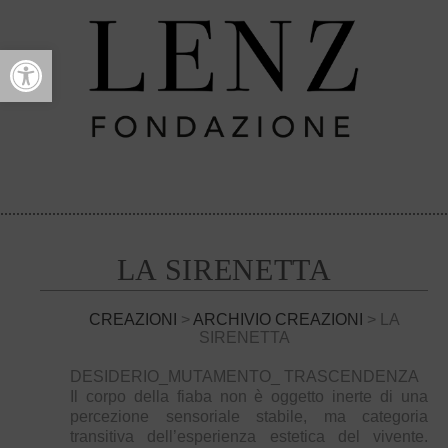
Open toolbar
LA SIRENETTA
CREAZIONI
>
ARCHIVIO CREAZIONI
> LA
SIRENETTA
DESIDERIO_MUTAMENTO_ TRASCENDENZA
Il corpo della fiaba non è oggetto inerte di una
percezione sensoriale stabile, ma categoria
transitiva dell’esperienza estetica del vivente.